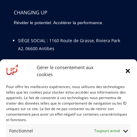
CHANGING UP
Révéler le potentiel. Accélérer la performance.
SIÈGE SOCIAL :
1160 Route de Grasse, Riviera Park
A2, 06600 Antibes
SIÈGE OPÉRATIONNEL : 27 Avenue du Général de
Gérer le consentement aux
Gaulle, 95230 Soisy Sous Montmorency
cookies
Pour offrir les meilleures expériences, nous utilisons des technologies
m.fazio@changingup.fr
telles que les cookies pour stocker et/ou accéder aux informations des
+33 6 99 43 09 00
appareils. Le fait de consentir à ces technologies nous permettra de
traiter des données telles que le comportement de navigation ou les ID
uniques sur ce site. Le fait de ne pas consentir ou de retirer son
consentement peut avoir un effet négatif sur certaines caractéristiques
et fonctions.
Informations
Fonctionnel
Toujours activé