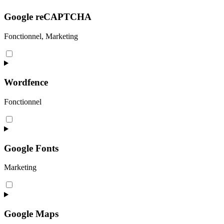
service
wordpress
Google reCAPTCHA
Fonctionnel, Marketing
Consent
to
service
google-
Wordfence
recaptcha
Fonctionnel
Consent
to
service
wordfence
Google Fonts
Marketing
Consent
to
service
google-
Google Maps
fonts