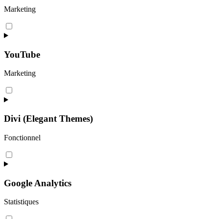
Marketing
Consent
to
service
google-
YouTube
maps
Marketing
Consent
to
service
youtube
Divi (Elegant Themes)
Fonctionnel
Consent
to
service
divi-
Google Analytics
(elegant-
themes)
Statistiques
Consent