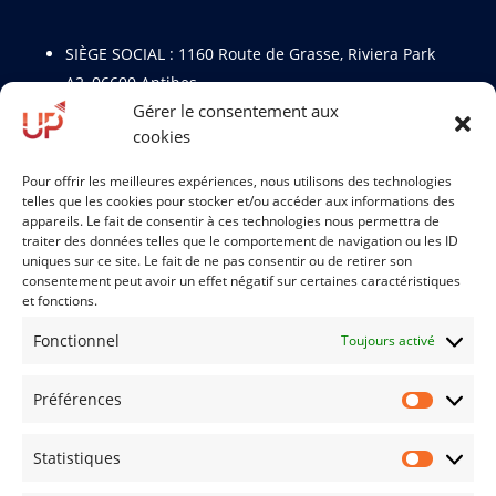
SIÈGE SOCIAL :
1160 Route de Grasse, Riviera Park
A2, 06600 Antibes
Gérer le consentement aux
cookies
SIÈGE OPÉRATIONNEL : 27 Avenue du Général de
Gaulle, 95230 Soisy Sous Montmorency
Pour offrir les meilleures expériences, nous utilisons des technologies
telles que les cookies pour stocker et/ou accéder aux informations des
appareils. Le fait de consentir à ces technologies nous permettra de
m.fazio@changingup.fr
traiter des données telles que le comportement de navigation ou les ID
+33 6 99 43 09 00
uniques sur ce site. Le fait de ne pas consentir ou de retirer son
consentement peut avoir un effet négatif sur certaines caractéristiques
et fonctions.
Fonctionnel
Toujours activé
Informations
Préférences
Préfére
Nos engagements de formation
Certification Qualiopi
Statistiques
Formation et situation de handicap
Statisti
Mentions légales