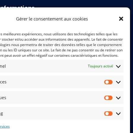
Informations
Gérer le consentement aux cookies
Nos engagements de formation
Certification Qualiopi
les meilleures expériences, nous utilisons des technologies telles que les
 stocker et/ou accéder aux informations des appareils. Le fait de consentir
Formation et situation de handicap
ologies nous permettra de traiter des données telles que le comportement
Mentions légales
n ou les ID uniques sur ce site. Le fait de ne pas consentir ou de retirer son
Gestion des cookies
 peut avoir un effet négatif sur certaines caractéristiques et fonctions.
Politique de données - RGPD (PDF)
nel
Toujours activé
Règlement intérieur
Conditions générales d'utilisation
Conditions générales de vente
nces
Préférenc
ques
Statistiqu
ng
Marketing
rvices