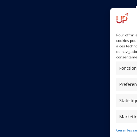
Pour offrir 
cookies pour
a
à ces techn
de navigatio
consentement
Fonction
Préfére
Statisti
Marketi
Gérer les se