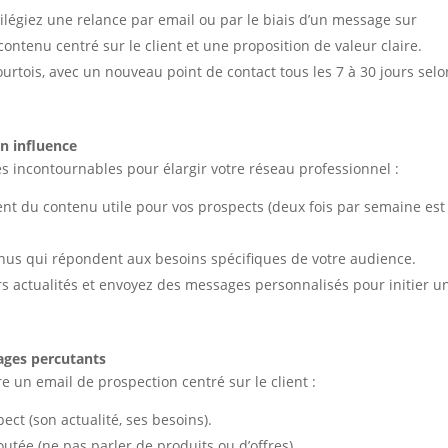
ilégiez une relance par email ou par le biais d’un message sur
contenu centré sur le client et une proposition de valeur claire.
courtois, avec un nouveau point de contact tous les 7 à 30 jours selo
on influence
 incontournables pour élargir votre réseau professionnel :
ment du contenu utile pour vos prospects (deux fois par semaine es
enus qui répondent aux besoins spécifiques de votre audience.
 actualités et envoyez des messages personnalisés pour initier u
ages percutants
 un email de prospection centré sur le client :
ct (son actualité, ses besoins).
outée (ne pas parler de produits ou d’offres)