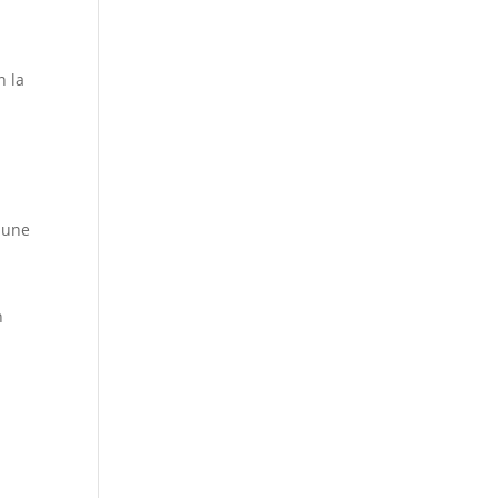
n la
t une
n