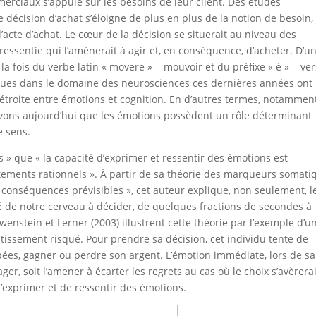
rciaux s’appuie sur les besoins de leur client. Des études
 décision d’achat s’éloigne de plus en plus de la notion de besoin,
l’acte d’achat. Le cœur de la décision se situerait au niveau des
 ressentie qui l’amènerait à agir et, en conséquence, d’acheter. D’u
la fois du verbe latin « movere » = mouvoir et du préfixe « é » = ver
ifiques dans le domaine des neurosciences ces dernières années ont
étroite entre émotions et cognition. En d’autres termes, notammen
avons aujourd’hui que les émotions possèdent un rôle déterminant
e sens.
 » que « la capacité d’exprimer et ressentir des émotions est
ements rationnels ». À partir de sa théorie des marqueurs somati
conséquences prévisibles », cet auteur explique, non seulement, l
té de notre cerveau à décider, de quelques fractions de secondes à
nstein et Lerner (2003) illustrent cette théorie par l’exemple d’u
stissement risqué. Pour prendre sa décision, cet individu tente de
bées, gagner ou perdre son argent. L’émotion immédiate, lors de sa
ager, soit l’amener à écarter les regrets au cas où le choix s’avèrera
’exprimer et de ressentir des émotions.