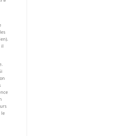
a
e
les
ien).
il
e.
Si
son
s
ence
n
eurs
 le