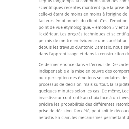
Depuis longtemps, la communication des comme
scientifiques récentes montrent que la prise de
celle-ci étant de moins en moins à l’origine de 
facteurs émotionnels du client. C’est l’émotion
point de vue étymologique, « émotion » vient à 
l’extérieur. Les progrès techniques et scient
permis de mettre en évidence une corrélation 
depuis les travaux d’Antonio Damasio, nous s
dans l’apprentissage et dans la construction d
Ce dernier énonce dans « L’erreur de Descartes
indispensable à la mise en œuvre des comport
ou « perception des émotions secondaires des 
processus de décision, mais surtout, la rapidi
quelques minutes selon les cas. De même, Loewe
investisseur confronté au choix face à un inve
prédire les probabilités des différentes retom
prise de décision, l’anxiété, peut soit le décour
néfaste. En clair, les mécanismes permettant d