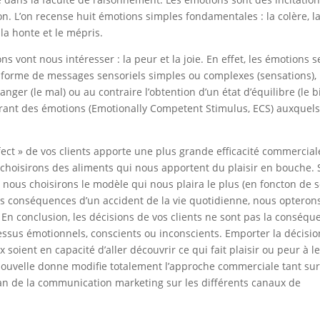
ion. L’on recense huit émotions simples fondamentales : la colère, l
, la honte et le mépris.
ns vont nous intéresser : la peur et la joie. En effet, les émotions s
 forme de messages sensoriels simples ou complexes (sensations), 
anger (le mal) ou au contraire l’obtention d’un état d’équilibre (le b
rant des émotions (Emotionally Competent Stimulus, ECS) auxquels 
fect » de vos clients apporte une plus grande efficacité commercial
hoisirons des aliments qui nous apportent du plaisir en bouche. 
 nous choisirons le modèle qui nous plaira le plus (en foncton de 
des conséquences d’un accident de la vie quotidienne, nous opteron
En conclusion, les décisions de vos clients ne sont pas la conséqu
cessus émotionnels, conscients ou inconscients. Emporter la décisio
oient en capacité d’aller découvrir ce qui fait plaisir ou peur à l
ouvelle donne modifie totalement l’approche commerciale tant sur
plan de la communication marketing sur les différents canaux de