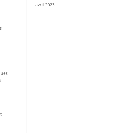
avril 2023
n
s
t
ques
e
n
it