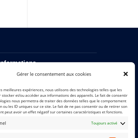
Informations
Gérer le consentement aux cookies
Nos engagements de formation
Certification Qualiopi
les meilleures expériences, nous utilisons des technologies telles que les
 stocker et/ou accéder aux informations des appareils. Le fait de consentir
Formation et situation de handicap
ologies nous permettra de traiter des données telles que le comportement
Mentions légales
n ou les ID uniques sur ce site. Le fait de ne pas consentir ou de retirer son
Gestion des cookies
 peut avoir un effet négatif sur certaines caractéristiques et fonctions.
Politique de données - RGPD (PDF)
nel
Toujours activé
Règlement intérieur
Conditions générales d'utilisation